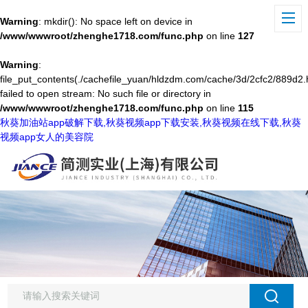
Warning
: mkdir(): No space left on device in
/www/wwwroot/zhenghe1718.com/func.php
on line
127
Warning
:
file_put_contents(./cachefile_yuan/hldzdm.com/cache/3d/2cfc2/889d2.
failed to open stream: No such file or directory in
/www/wwwroot/zhenghe1718.com/func.php
on line
115
秋葵加油站app破解下载,秋葵视频app下载安装,秋葵视频在线下载,秋葵
视频app女人的美容院